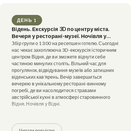
ДЕНЬ 1
Відень. Екскурсія 3D по центру міста.
Вечеря у ресторані-музеї. Ночівля у
Відні.
Збір групи о 13:00 на ресепшен готелю. Сьогодні
нас чекає захоплююча 3D-екскурсія історичним
центром Відня, де ви зможете відчути себе
частиною минулих століть. Вільний час для
прогулянок, відвідування музеїв або затишних
віденських кав’ярень. Вечір завершиться
вечерею в унікальному ресторані-винному
погребі, де ви насолодитеся стравами
австрійської кухні в атмосфері старовинного
Відня. Ночівля у Відні.
Читати повністю