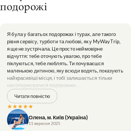
подорожі
Я була у багатьох подорожах і турах, але такого
рівня сервісу, турботи та любові, як у MyWayTrip,
я ще не зустрічала. Це просто неймовірне
відчуття: тебе оточують увагою, про тебе
піклуються, тебе люблять. Ти почуваєшся
маленькою дитиною, яку всюди водять, показують
найкрасивіші місця, і тобі залишається тільки
насолоджуватися подорожжю.
Читати повністю
Готелі були просто шикарні. Зазвичай у подібних
★
★
★
★
★
турах намагаються обирати дешевше
проживання, але тут готелі дуже хорошого рівня:
Олена, м. Київ (Україна)
затишні, красиві та комфортні.
11 вересня 2025