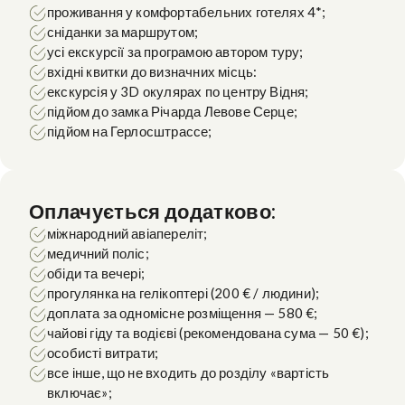
проживання у комфортабельних готелях 4*;
сніданки за маршрутом;
усі екскурсії за програмою автором туру;
вхідні квитки до визначних місць:
екскурсія у 3D окулярах по центру Відня;
підйом до замка Річарда Левове Серце;
підйом на Герлосштрассе;
Оплачується додатково:
міжнародний авіапереліт;
медичний поліс;
обіди та вечері;
прогулянка на гелікоптері
(200 € / людини)
;
доплата за одномісне розміщення — 580 €;
чайові гіду та водієві
(рекомендована сума — 50 €)
;
особисті витрати;
все інше, що не входить до розділу «вартість
включає»;