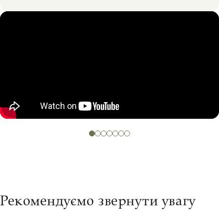
Окремо хочу відзначити атмосферу в групі.
Незважаючи на різний вік та різні інтереси, всі
дуже швидко знаходять спільну мову. Я приїхала
в цю подорож разом із мамою. У нас зовсім різна
вікова категорія та різні інтереси, але при цьому
нам обом було комфортно, цікаво, і ми обидві
отримували задоволення від подорожі.
Якщо запитати мене, яка локація за ці вісім днів
сподобалася найбільше, то моя відповідь — усі.
Ми не витрачали час на щось другорядне, а
відвідували саме ті місця, які справді
зачаровують. Ти просто відключаєш голову і
відчуваєш себе в раю.
Тим, хто зараз тільки обирає подорож і вагається,
Рекомендуємо звернути увагу
я б порадила просто довіритися MyWayTrip,
віддатися в руки професіоналів і їхати. Про все