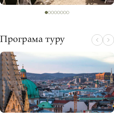
Поснідаємо у імперському кафе під класичну музику з
видом на Шенбрунн
Програма туру