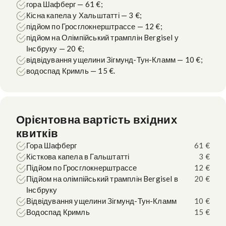
гора Шафберг — 61 €;
Кісна капела у Хальштатті — 3 €;
підйом по Гросглокнерштрассе — 12 €;
підйом на Олімпійський трамплін Bergisel у
Інсбруку — 20 €;
відвідування ущелини Зігмунд-Тун-Кламм — 10 €;
водоспад Кримль — 15 €.
Орієнтовна вартість вхідних
квитків
Гора Шафберг
61 €
Кісткова капела в Гальштатті
3 €
Підйом по Гросглокнерштрассе
12 €
Підйом на олімпійський трамплін Bergisel в
20 €
Інсбруку
Відвідування ущелини Зігмунд-Тун-Кламм
10 €
Водоспад Кримль
15 €