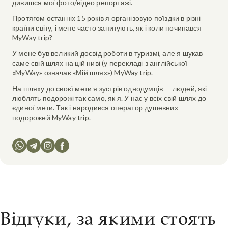
дивишся мої фото/відео репортажі.
Протягом останніх 15 років я організовую поїздки в різні
країни світу, і мене часто запитують, як і коли починався
MyWay trip?
У мене був великий досвід роботи в туризмі, але я шукав
саме свій шлях на цій ниві (у перекладі з англійської
«MyWay» означає «Мій шлях») MyWay trip.
На шляху до своєї мети я зустрів однодумців — людей, які
люблять подорожі так само, як я. У нас у всіх свій шлях до
єдиної мети. Так і народився оператор душевних
подорожей MyWay trip.
Відгуки, за якими стоять