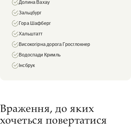
Долина Вахау
Зальцбург
Гора Шафберг
Хальштатт
Високогірна дорога Гросглокнер
Водоспади Кримль
Інсбрук
Враження, до яких
хочеться повертатися