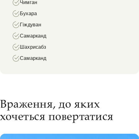
Чимган
Бухара
Гіждуван
Самарканд
Шахрисабз
Самарканд
Враження, до яких
хочеться повертатися