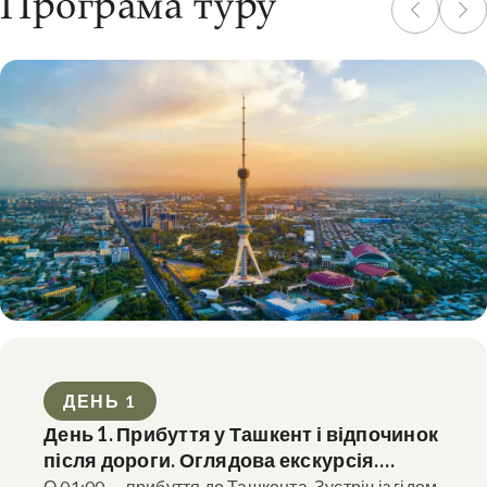
Програма туру
ДЕНЬ 1
День 1. Прибуття у Ташкент і відпочинок
після дороги. Оглядова екскурсія.
Ночівля в Ташкенті
О 01:00 — прибуття до Ташкента. Зустріч із гідом