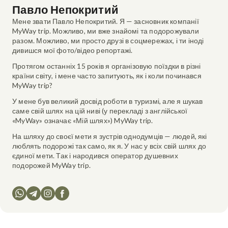
Павло Непокритий
Мене звати Павло Непокритий. Я — засновник компанії
MyWay trip. Можливо, ми вже знайомі та подорожували
разом. Можливо, ми просто друзі в соцмережах, і ти іноді
дивишся мої фото/відео репортажі.
Протягом останніх 15 років я організовую поїздки в різні
країни світу, і мене часто запитують, як і коли починався
MyWay trip?
У мене був великий досвід роботи в туризмі, але я шукав
саме свій шлях на цій ниві (у перекладі з англійської
«MyWay» означає «Мій шлях») MyWay trip.
На шляху до своєї мети я зустрів однодумців — людей, які
люблять подорожі так само, як я. У нас у всіх свій шлях до
єдиної мети. Так і народився оператор душевних
подорожей MyWay trip.