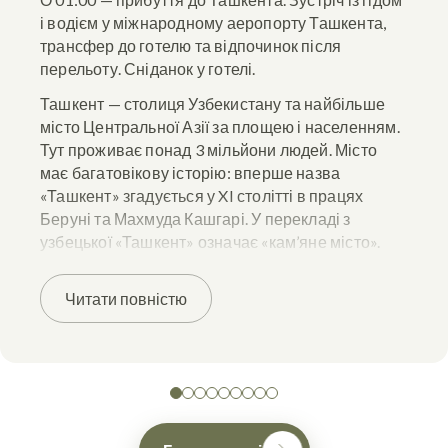
і водієм у міжнародному аеропорту Ташкента,
трансфер до готелю та відпочинок після
перельоту. Сніданок у готелі.
Ташкент — столиця Узбекистану та найбільше
місто Центральної Азії за площею і населенням.
Тут проживає понад 3 мільйони людей. Місто
має багатовікову історію: вперше назва
«Ташкент» згадується у XI столітті в працях
Беруні та Махмуда Кашгарі. У перекладі з
узбецької «Ташкент» означає «кам’яне місто».
Ми почнемо знайомство з Узбекистаном з
Читати повністю
оглядової екскурсії по Ташкенту. Спочатку
прогуляємося Старим містом і побачимо
архітектурний комплекс Хазрет-Імам, медресе
Тиля Шейха, яке також називають мечеттю Хаст-
Імам, де зберігається найстаріший Осман-Коран.
Далі зробимо обідню перерву в плов-центрі