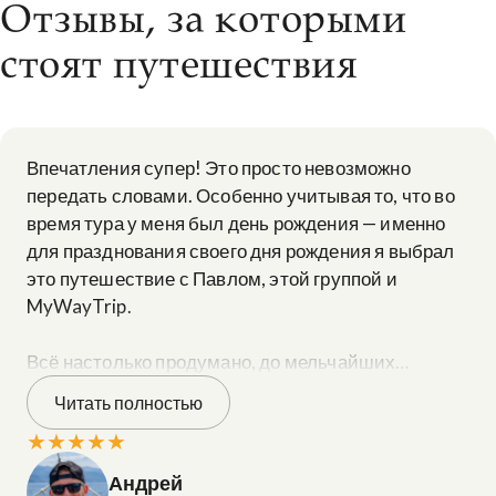
Отзывы, за которыми
стоят путешествия
Впечатления супер! Это просто невозможно
передать словами. Особенно учитывая то, что во
время тура у меня был день рождения — именно
для празднования своего дня рождения я выбрал
это путешествие с Павлом, этой группой и
MyWayTrip.
Всё настолько продумано, до мельчайших
деталей. Это именно тот тип отдыха, когда хочется
Читать полностью
просто отключить мозг от будничности, ни о чём
★
★
★
★
★
не думать и наслаждаться этими пейзажами. Что
касается соотношения цены и качества — тут даже
Андрей