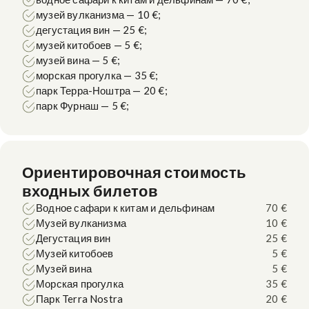
музей вулканизма — 10 €;
дегустация вин — 25 €;
музей китобоев — 5 €;
музей вина — 5 €;
морская прогулка — 35 €;
парк Терра-Ноштра — 20 €;
парк Фурнаш — 5 €;
Ориентировочная стоимость
входных билетов
Водное сафари к китам и дельфинам
70 €
Музей вулканизма
10 €
Дегустация вин
25 €
Музей китобоев
5 €
Музей вина
5 €
Морская прогулка
35 €
Парк Terra Nostra
20 €