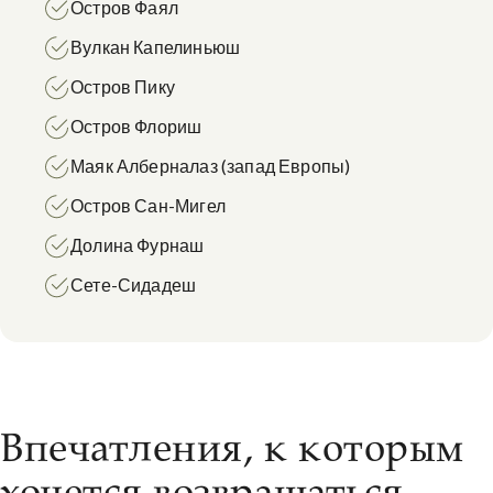
Остров Фаял
Вулкан Капелиньюш
Остров Пику
Остров Флориш
Маяк Алберналаз (запад Европы)
Остров Сан-Мигел
Долина Фурнаш
Сете-Сидадеш
Впечатления, к которым