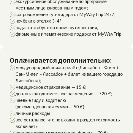
экскурсионное обслуживание по программе
местным лицензированным гидом;
сопровождение тур-лидера от MyWayTrip 24/7;
ночёвки в отелях 3-4*;
вода в автобусе во время путешествия;
фирменные и тематические подарки от MyWayTrip
Оплачивается дополнительно:
международный авиаперелёт (Лиссабон – Фаял +
Сан-Мигел – Лиссабон + билет из вашего города до
Лиссабона);
медицинское страхование — 15 €;
доплата за одноместное размещение — 720 €;
чаевые гиду и водителю
(рекомендованная сумма — 50 €)
;
личные расходы;
всё остальное, что не входит в раздел «стоимость
включает»
водное сафари к китам и дельфинам — 70 €;