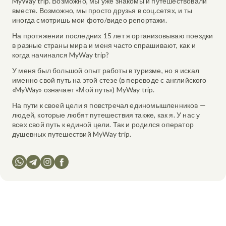
MyWay trip. Возможно, мы уже знакомы и путешествовали
вместе. Возможно, мы просто друзья в соц.сетях, и ты
иногда смотришь мои фото/видео репортажи.
На протяжении последних 15 лет я организовываю поездки
в разные страны мира и меня часто спрашивают, как и
когда начинался MyWay trip?
У меня был большой опыт работы в туризме, но я искал
именно свой путь на этой стезе (в переводе с английского
«MyWay» означает «Мой путь») MyWay trip.
На пути к своей цели я повстречал единомышленников —
людей, которые любят путешествия также, как я. У нас у
всех свой путь к единой цели. Так и родился оператор
душевных путешествий MyWay trip.